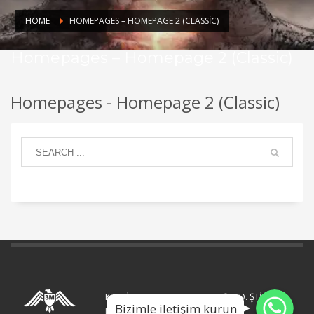
HOME
HOMEPAGES – HOMEPAGE 2 (CLASSIC)
Homepages – Homepage 2 (Classic)
Homepages - Homepage 2 (Classic)
WhatsApp
WhatsApp
KAPLİN DÜNYASI Bir 3M KAYIŞ LTD. ŞTİ.
Bizimle iletişim kurun
WhatsApp
kuruluşudur.
.